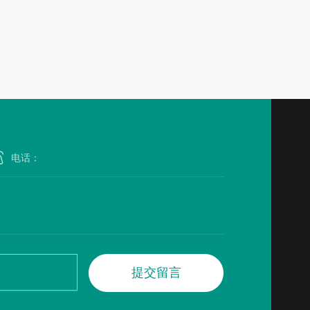
提
交
留
言