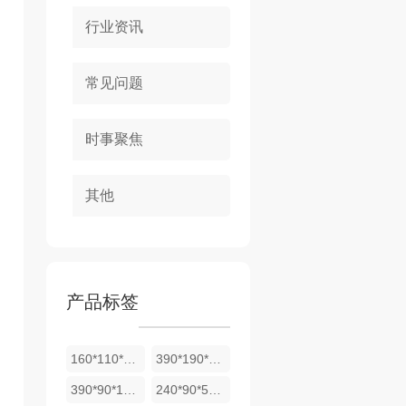
行业资讯
常见问题
时事聚焦
其他
产品标签
160*110*53斜面砖
390*190*190空心砖
390*90*190空心砖
240*90*53实心砖